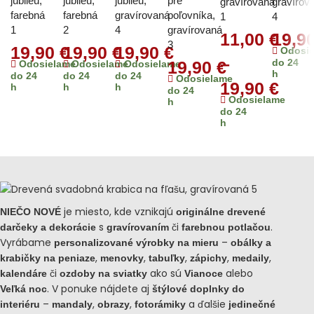
jubileu,
jubileu,
jubileu,
pre
gravírovaná
gravírov
farebná
farebná
gravírovaná
poľovníka,
1
4
1
2
4
gravírovaná
11,00 €
19,9
3
19,90
€
19,90
€
19,90
€
Odosi
–
do 24
19,90
€
Odosielame
Odosielame
Odosielame
h
do 24
do 24
do 24
Odosielame
19,90 €
h
h
h
do 24
Odosielame
h
do 24
h
je miesto, kde vznikajú
NIEČO NOVÉ
originálne drevené
s
či
.
darčeky a dekorácie
gravírovaním
farebnou potlačou
Vyrábame
–
personalizované výrobky na mieru
obálky a
,
,
,
,
,
krabičky na peniaze
menovky
tabuľky
zápichy
medaily
či
ako sú
alebo
kalendáre
ozdoby na sviatky
Vianoce
. V ponuke nájdete aj
Veľká noc
štýlové doplnky do
–
,
,
a ďalšie
interiéru
mandaly
obrazy
fotorámiky
jedinečné