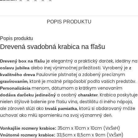
POPIS PRODUKTU
Popis produktu
Drevená svadobná krabica na fľašu
je elegantný a praktický darček, ideálny na
Drevený box na fľašu
alebo inej výnimočnej príležitosti. Vyrobený je
oslavu jubilea
z
Paulovnie plstnatej a zdobený precíznym
kvalitného dreva
, ktoré je možné prispôsobiť podľa vašich predstáv.
gravírovaním
menom, dátumom a krátkym venovaním
Personalizácia
a osobný
. Krabica poskytuje
dodáva darčeku jedinečný
charakter
nielen štýlové balenie pre fľašu vína, destilátu či iného nápoja,
ale zároveň slúži ako
, ktorú si obdarovaný môže
trvalá pamiatka
uchovať ako milú spomienku na svoj významný deň.
35cm x 10cm x 10cm (VxŠxH)
Vonkajšie rozmery krabice:
33,5cm x 8,5cm x 9cm (VxŠxH)
Vnútorné rozmery krabice: