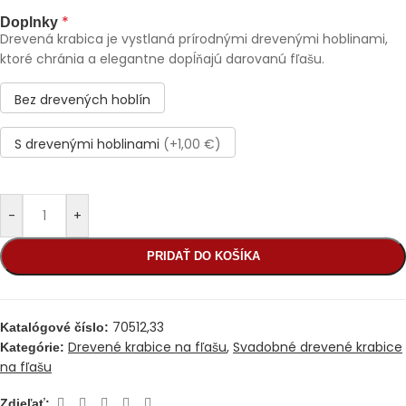
*
Doplnky
Drevená krabica je vystlaná prírodnými drevenými hoblinami,
ktoré chránia a elegantne dopĺňajú darovanú fľašu.
Bez drevených hoblín
S drevenými hoblinami
(+1,00 €)
-
+
PRIDAŤ DO KOŠÍKA
70512,33
Katalógové číslo:
Drevené krabice na fľašu
,
Svadobné drevené krabice
Kategórie:
na fľašu
Zdieľať: