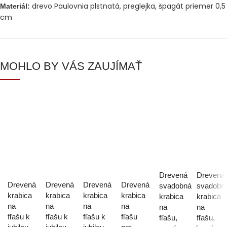
drevo Paulovnia plstnatá, preglejka, špagát priemer 0,5
Materiál:
cm
MOHLO BY VÁS ZAUJÍMAŤ
Drevená
Drevená
Drevená
Drevená
Drevená
Drevená
svadobná
svadobn
krabica
krabica
krabica
krabica
krabica
krabica
na
na
na
na
na
na
fľašu k
fľašu k
fľašu k
fľašu
fľašu,
fľašu,