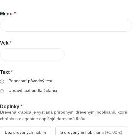
Meno
*
Vek
*
Text
*
Ponechať pôvodný text
Upraviť text podľa želania
Doplnky
*
Drevená krabica je vystlaná prírodnými drevenými hoblinami, ktoré
chránia a elegantne dopĺňajú darovanú fľašu.
Bez drevených hoblín
S drevenými hoblinami
(+1,00 €)