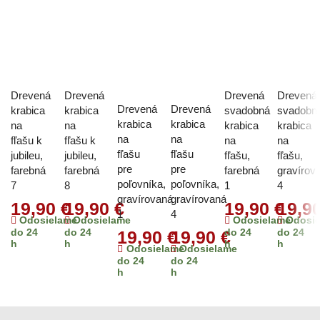
Drevená
Drevená
Drevená
Drevená
Drevená
Drevená
krabica
krabica
svadobná
svadobn
krabica
krabica
na
na
krabica
krabica
na
na
fľašu k
fľašu k
na
na
fľašu
fľašu
jubileu,
jubileu,
fľašu,
fľašu,
pre
pre
farebná
farebná
farebná
gravírov
poľovníka,
poľovníka,
7
8
1
4
gravírovaná
gravírovaná
19,90
€
19,90
€
19,90
€
19,9
1
4
Odosielame
Odosielame
Odosielame
Odosi
do 24
do 24
do 24
do 24
19,90
€
19,90
€
h
h
h
h
Odosielame
Odosielame
do 24
do 24
h
h