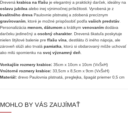
Drevená
krabica na fľašu
je elegantný a praktický darček, ideálny na
oslavu jubilea
alebo inej výnimočnej príležitosti. Vyrobená je z
kvalitného dreva
Paulovnie plstnatej a zdobená precíznym
gravírovaním
, ktoré je možné prispôsobiť podľa
vašich predstáv
.
Personalizácia
menom, dátumom
a krátkym
venovaním
dodáva
darčeku jedinečný a
osobný charakter
. Drevená škatuľa poskytuje
nielen štýlové balenie pre
fľašu vína
, destilátu či iného nápoja, ale
zároveň slúži ako trvalá
pamiatka
, ktorú si obdarovaný môže uchovať
ako milú spomienku na
svoj významný deň
.
Vonkajšie rozmery krabice:
35cm x 10cm x 10cm (VxŠxH)
Vnútorné rozmery krabice:
33,5cm x 8,5cm x 9cm (VxŠxH)
Materiál:
drevo Paulovnia plstnatá, preglejka, špagát priemer 0,5 cm
MOHLO BY VÁS ZAUJÍMAŤ