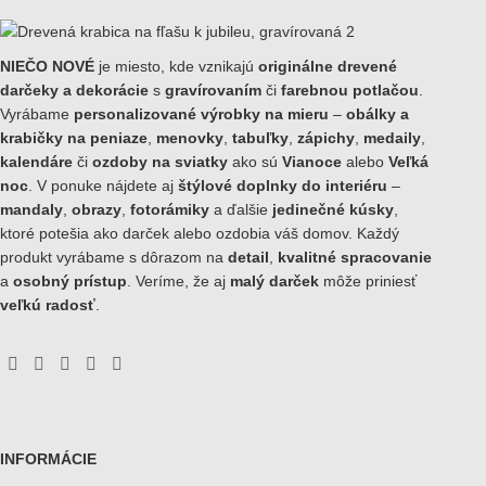
NIEČO NOVÉ
je miesto, kde vznikajú
originálne drevené
darčeky a dekorácie
s
gravírovaním
či
farebnou potlačou
.
Vyrábame
personalizované výrobky na mieru
–
obálky a
krabičky na peniaze
,
menovky
,
tabuľky
,
zápichy
,
medaily
,
kalendáre
či
ozdoby na sviatky
ako sú
Vianoce
alebo
Veľká
noc
. V ponuke nájdete aj
štýlové doplnky do interiéru
–
mandaly
,
obrazy
,
fotorámiky
a ďalšie
jedinečné kúsky
,
ktoré potešia ako darček alebo ozdobia váš domov. Každý
produkt vyrábame s dôrazom na
detail
,
kvalitné spracovanie
a
osobný prístup
. Veríme, že aj
malý darček
môže priniesť
veľkú radosť
.
INFORMÁCIE