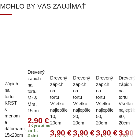
MOHLO BY VÁS ZAUJÍMAŤ
Drevený
Drevený
Drevený
Drevený
Drevený
zápich
Zápich
zápich
zápich
zápich
zápich
na
na
na
na
na
na
tortu
tortu
tortu
tortu
tortu
tortu
Mr &
KRST
Všetko
Všetko
Všetko
Všetko
Mrs,
s
najlepšie
najlepšie
najlepšie
najlepšie
15cm
menom
10,
20,
50,
80,
2,90
€
a
20cm
20cm
20cm
20cm
vyrobíme
dátumami,
za 1 -
3,90
€
3,90
€
3,90
€
3,90
15x23cm
2 dni