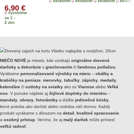
skladom
skladom
skladom
sklad
6,90
€
vyrobíme
za 1 -
2 dni
NIEČO NOVÉ
je miesto, kde vznikajú
originálne drevené
darčeky a dekorácie
s
gravírovaním
či
farebnou potlačou
.
Vyrábame
personalizované výrobky na mieru
–
obálky a
krabičky na peniaze
,
menovky
,
tabuľky
,
zápichy
,
medaily
,
kalendáre
či
ozdoby na sviatky
ako sú
Vianoce
alebo
Veľká
noc
. V ponuke nájdete aj
štýlové doplnky do interiéru
–
mandaly
,
obrazy
,
fotorámiky
a ďalšie
jedinečné kúsky
,
ktoré potešia ako darček alebo ozdobia váš domov. Každý
produkt vyrábame s dôrazom na
detail
,
kvalitné spracovanie
a
osobný prístup
. Veríme, že aj
malý darček
môže priniesť
veľkú radosť
.