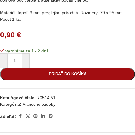
domova pocit tepla a autenticity počas Vianoc.
Materiál: topoľ, 3 mm preglejka, prírodná. Rozmery: 79 x 95 mm.
Počet 1 ks.
0,90
€
vyrobíme za 1 - 2 dni
-
+
PRIDAŤ DO KOŠÍKA
Katalógové číslo:
70514,51
Kategória:
Vianočné ozdoby
Zdieľať: