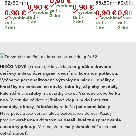
0,90
€
92x90mm
86x80mm
70x90
0,90
€
0,90
€
vyrobíme
za 1 -
0,90
€
0,90
€
0,90
vyrobíme
vyrobíme
2 dni
za 1 -
za 1 -
vyrobíme
vyrobíme
vyrob
2 dni
2 dni
za 1 -
za 1 -
za 1 -
2 dni
2 dni
2 dni
NIEČO NOVÉ
je miesto, kde vznikajú
originálne drevené
darčeky a dekorácie
s
gravírovaním
či
farebnou potlačou
.
Vyrábame
personalizované výrobky na mieru
–
obálky a
krabičky na peniaze
,
menovky
,
tabuľky
,
zápichy
,
medaily
,
kalendáre
či
ozdoby na sviatky
ako sú
Vianoce
alebo
Veľká
noc
. V ponuke nájdete aj
štýlové doplnky do interiéru
–
mandaly
,
obrazy
,
fotorámiky
a ďalšie
jedinečné kúsky
,
ktoré potešia ako darček alebo ozdobia váš domov. Každý
produkt vyrábame s dôrazom na
detail
,
kvalitné spracovanie
a
osobný prístup
. Veríme, že aj
malý darček
môže priniesť
veľkú radosť
.