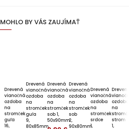
MOHLO BY VÁS ZAUJÍMAŤ
Drevená
Drevená
Drevená
Drevená
Drevená
Dreven
vianočná
vianočná
vianočná
vianočná
vianočná
vianoč
ozdoba
ozdoba
ozdoba
ozdoba
ozdoba
ozdob
na
na
na
na
na
na
stromček
stromček
stromček
stromček
stromček
stromč
guľa
sob 1,
sob
guľa
srdce
strom
9,
50x90mm
2,
16,
1,
1,
80x85mm
90x80mm