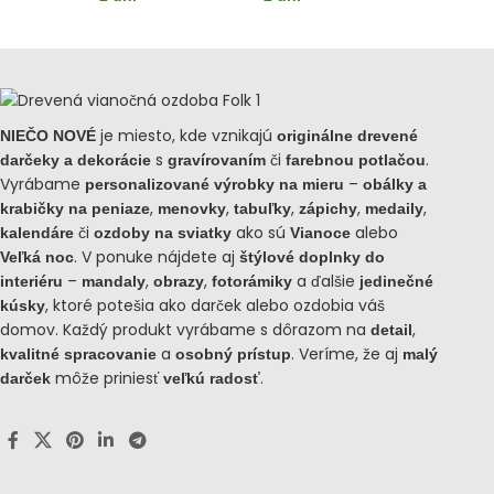
je miesto, kde vznikajú
NIEČO NOVÉ
originálne drevené
s
či
.
darčeky a dekorácie
gravírovaním
farebnou potlačou
Vyrábame
–
personalizované výrobky na mieru
obálky a
,
,
,
,
,
krabičky na peniaze
menovky
tabuľky
zápichy
medaily
či
ako sú
alebo
kalendáre
ozdoby na sviatky
Vianoce
. V ponuke nájdete aj
Veľká noc
štýlové doplnky do
–
,
,
a ďalšie
interiéru
mandaly
obrazy
fotorámiky
jedinečné
, ktoré potešia ako darček alebo ozdobia váš
kúsky
domov. Každý produkt vyrábame s dôrazom na
,
detail
a
. Veríme, že aj
kvalitné spracovanie
osobný prístup
malý
môže priniesť
.
darček
veľkú radosť