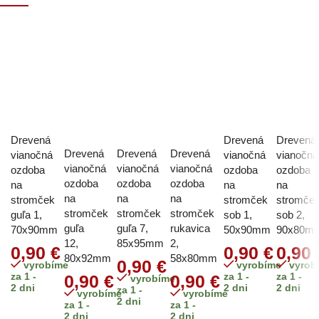
Drevená
Drevená
Drevená
Drevená
Drevená
Drevená
vianočná
vianočná
vianočná
vianočná
vianočná
vianočná
ozdoba
ozdoba
ozdoba
ozdoba
ozdoba
ozdoba
na
na
na
na
na
na
stromček
stromček
stromče
stromček
stromček
stromček
guľa 1,
sob 1,
sob 2,
guľa
guľa 7,
rukavica
70x90mm
50x90mm
90x80m
12,
85x95mm
2,
0,90
€
0,90
€
0,90
80x92mm
58x80mm
0,90
€
vyrobíme
vyrobíme
vyrob
za 1 -
za 1 -
za 1 -
0,90
€
0,90
€
vyrobíme
2 dni
2 dni
2 dni
za 1 -
vyrobíme
vyrobíme
2 dni
za 1 -
za 1 -
2 dni
2 dni