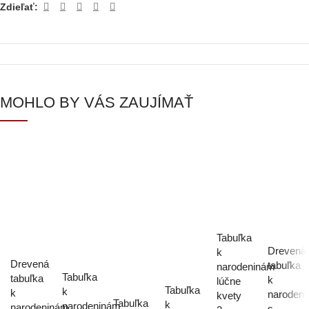
Zdieľať:
MOHLO BY VÁS ZAUJÍMAŤ
Tabuľka
Drevená
k
Drevená
tabuľka
narodeninám
Tabuľka
tabuľka
k
lúčne
Tabuľka
k
k
naroden
kvety
Tabuľka
k
narodeninám
narodeninám
s