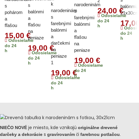
2
k
narodeninám
s
s
balónmi,
24,00
€
narodeninám
s
balónmi
pohárom
21x30c
Odosielame
s
farebnými
a
a
do 24
17,0
farebnými
balónmi
fľašou
fľašou
h
Odosi
balónmi
a
na
do 24
15,00
€
a
fľašou
peniaze
h
Odosielame
darčekmi
na
do 24
19,00
€
na
peniaze
h
Odosielame
peniaze
do 24
19,00
€
1
h
Odosielame
do 24
19,00
€
h
Odosielame
do 24
h
je miesto, kde vznikajú
NIEČO NOVÉ
originálne drevené
s
či
.
darčeky a dekorácie
gravírovaním
farebnou potlačou