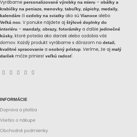
Vyrábame
–
personalizované výrobky na mieru
obálky a
,
,
,
,
,
krabičky na peniaze
menovky
tabuľky
zápichy
medaily
či
ako sú
alebo
kalendáre
ozdoby na sviatky
Vianoce
. V ponuke nájdete aj
Veľká noc
štýlové doplnky do
–
,
,
a ďalšie
interiéru
mandaly
obrazy
fotorámiky
jedinečné
, ktoré potešia ako darček alebo ozdobia váš
kúsky
domov. Každý produkt vyrábame s dôrazom na
,
detail
a
. Veríme, že aj
kvalitné spracovanie
osobný prístup
malý
môže priniesť
.
darček
veľkú radosť
INFORMÁCIE
Doprava a platba
Všetko o nákupe
Obchodné podmienky