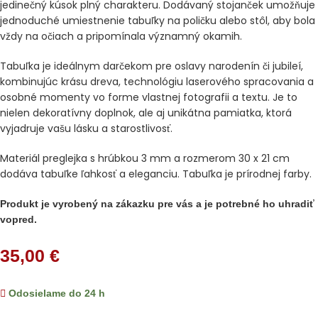
jedinečný kúsok plný charakteru. Dodávaný stojanček umožňuje
jednoduché umiestnenie tabuľky na poličku alebo stôl, aby bola
vždy na očiach a pripomínala významný okamih.
Tabuľka je ideálnym darčekom pre oslavy narodenín či jubileí,
kombinujúc krásu dreva, technológiu laserového spracovania a
osobné momenty vo forme vlastnej fotografii a textu. Je to
nielen dekoratívny doplnok, ale aj unikátna pamiatka, ktorá
vyjadruje vašu lásku a starostlivosť.
Materiál preglejka s hrúbkou 3 mm a rozmerom 30 x 21 cm
dodáva tabuľke ľahkosť a eleganciu. Tabuľka je prírodnej farby.
Produkt je vyrobený na zákazku pre vás a je potrebné ho uhradiť
vopred.
35,00
€
Odosielame do 24 h